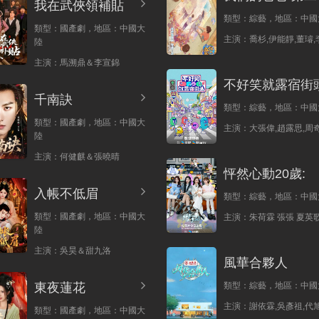
我在武俠領補貼
類型：
綜藝，
地區：
中國
類型：
國產劇，
地區：
中國大
主演：
喬杉,伊能靜,董璿,
陸
主演：
馬溯鼎＆李宣錦
不好笑就露宿街
千南訣
類型：
綜藝，
地區：
中國
類型：
國產劇，
地區：
中國大
主演：
大張偉,趙露思,周奇
陸
主演：
何健麒＆張曉晴
怦然心動20歲:
入帳不低眉
類型：
綜藝，
地區：
中國
類型：
國產劇，
地區：
中國大
主演：
朱荷霖 張張 夏英歌
陸
主演：
吳昊＆甜九洛
風華合夥人
東夜蓮花
類型：
綜藝，
地區：
中國
主演：
謝依霖,吳彥祖,代旭
類型：
國產劇，
地區：
中國大