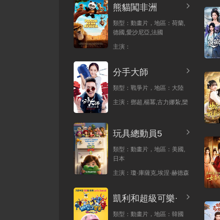
熊貓闖非洲
類型：
動畫片，
地區：
荷蘭,
德國,愛沙尼亞,法國
主演：
分手大師
類型：
戰爭片，
地區：
大陸
主演：
鄧超,楊冪,古力娜紮,欒
玩具總動員5
類型：
動畫片，
地區：
美國,
日本
主演：
瓊·庫薩克,埃涅·赫德森
凱利和超級可樂·
類型：
動畫片，
地區：
韓國