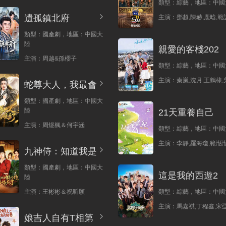
類型：
綜藝，
地區：
中國
遺孤鎮北府
主演：
鄧超,陳赫,鹿晗,範
類型：
國產劇，
地區：
中國大
陸
親愛的客棧202
主演：
周越&孫櫻子
類型：
綜藝，
地區：
中國
主演：
秦嵐,沈月,王鶴棣,
蛇尊大人，我最會
類型：
國產劇，
地區：
中國大
陸
21天重養自己
主演：
周煜楓＆何宇涵
類型：
綜藝，
地區：
中國
主演：
李靜,羅海瓊,範湉湉
九神侍：知道我是
類型：
國產劇，
地區：
中國大
這是我的西遊2
陸
主演：
王彬彬＆祝昕願
類型：
綜藝，
地區：
中國
主演：
馬嘉祺,丁程鑫,宋亞
娘吉人自有T相第