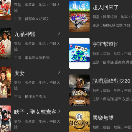
類型：
國產劇，
地區：
中國大
超人回來了
陸
類型：
國產綜藝，
地區：
主演：
傅邦奇＆胡耀文
主演：
tablo,秋成勳,李輝
九品神醫
宇宙幫幫忙
類型：
國產劇，
地區：
中國大
陸
類型：
綜藝，
地區：
中國
主演：
李易澤＆陳昕閱
主演：
餘宇涵,張顏齊,井朧
虎妻
說唱巔峰對決20
類型：
國產劇，
地區：
中國大
陸
類型：
綜藝，
地區：
中國
主演：
楊澤＆至春禾
主演：
嚴浩翔,謝帝,艾熱,
瞎子，聖女鴛鴦客
國樂無雙
類型：
國產劇，
地區：
中國大
陸
類型：
綜藝，
地區：
中國