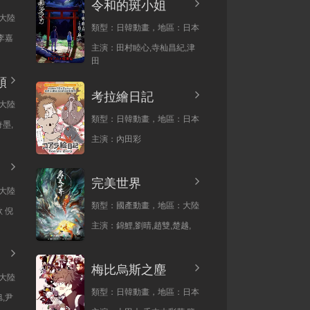
令和的斑小姐
大陸
類型：
日韓動畫，
地區：
日本
李嘉
主演：
田村睦心,寺杣昌紀,津
田
頭
考拉繪日記
大陸
類型：
日韓動畫，
地區：
日本
墨,
主演：
內田彩
完美世界
大陸
類型：
國產動畫，
地區：
大陸
 倪
主演：
錦鯉,劉晴,趙雙,楚越,
梅比烏斯之塵
大陸
類型：
日韓動畫，
地區：
日本
,尹