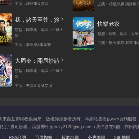
主演：
錢霆川＆索菲
主演：
成龍,張傑,梁詠琪,
我，諸天至尊，簽
快樂老家
類型：
國產劇，
地區：
中國大
類型：
綜藝，
地區：
大陸
陸
主演：
孫浩 李靜 戴軍 李
主演：
李詠昊&李葉繁
大周令：開局抄詩
類型：
國產劇，
地區：
中國大
陸
主演：
曹雲金＆林艾泇
均來自互聯網收集而來，版權歸原創者所有，本網站隻提供web頁麵服務
了貴司版權，請發郵件至ricky2120@qq.com（我們會在3個工作
RSS訂閱
百度蜘蛛
穀歌地圖
必應地圖
360地圖