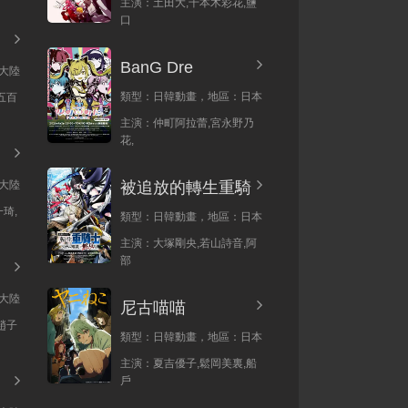
主演：
土田大,千本木彩花,鹽
口
BanG Dre
大陸
類型：
日韓動畫，
地區：
日本
五百
主演：
仲町阿拉蕾,宮永野乃
花,
大陸
被追放的轉生重騎
琦,
類型：
日韓動畫，
地區：
日本
主演：
大塚剛央,若山詩音,阿
部
大陸
尼古喵喵
趙子
類型：
日韓動畫，
地區：
日本
主演：
夏吉優子,鬆岡美裏,船
戶