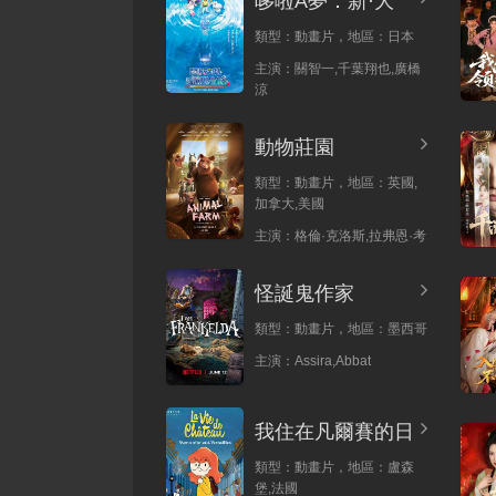
哆啦A夢：新·大
類型：
動畫片，
地區：
日本
主演：
關智一,千葉翔也,廣橋
涼
動物莊園
類型：
動畫片，
地區：
英國,
加拿大,美國
主演：
格倫·克洛斯,拉弗恩·考
怪誕鬼作家
類型：
動畫片，
地區：
墨西哥
主演：
Assira,Abbat
我住在凡爾賽的日
類型：
動畫片，
地區：
盧森
堡,法國