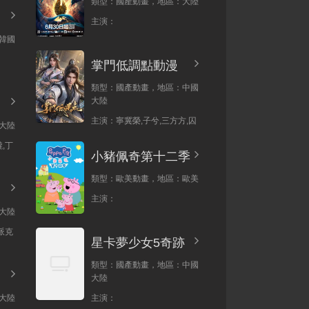
類型：
國產動畫，
地區：
大陸
主演：
韓國
掌門低調點動漫
類型：
國產動畫，
地區：
中國
大陸
主演：
寧冀榮,子兮,三方方,囚
大陸
,丁
小豬佩奇第十二季
類型：
歐美動畫，
地區：
歐美
主演：
大陸
派克
星卡夢少女5奇跡
類型：
國產動畫，
地區：
中國
大陸
大陸
主演：