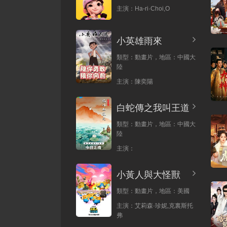
主演：
Ha-ri·Choi,O
小英雄雨來
類型：
動畫片，
地區：
中國大
陸
主演：
陳奕陽
白蛇傳之我叫王道
類型：
動畫片，
地區：
中國大
陸
主演：
小黃人與大怪獸
類型：
動畫片，
地區：
美國
主演：
艾莉森·珍妮,克裏斯托
弗