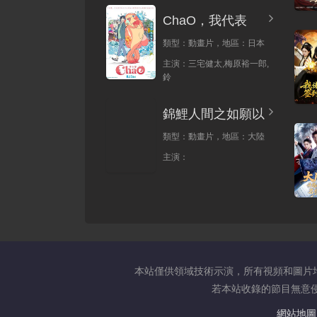
ChaO，我代表
類型：
動畫片，
地區：
日本
主演：
三宅健太,梅原裕一郎,
鈴
錦鯉人間之如願以
類型：
動畫片，
地區：
大陸
主演：
本站僅供領域技術示演，所有視頻和圖片
若本站收錄的節目無意侵犯
網站地圖