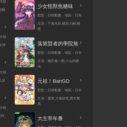
大陸
少女怪獸焦糖味
誌毅
類型：
日韓動畫，
地區：
日本
主演：
千賀光莉,梶田大嗣,關
根
大陸
落第賢者的學院無
吳澤
類型：
日韓動畫，
地區：
日本
主演：
梅田修一朗,小山內憐
央,
大陸
元祖！BanGD
,於
類型：
日韓動畫，
地區：
日本
主演：
愛美,大塚紗英,西本裏
美
大陸
軒,
大主宰年番