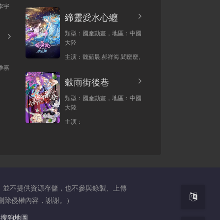
李宇
締靈愛水心纏
類型：
國產動畫，
地區：
中國
大陸
主演：
魏茹晨,郝祥海,閻麼麼,
維嘉
穀雨街後巷
類型：
國產動畫，
地區：
中國
大陸
主演：
，並不提供資源存儲，也不參與錄製、上傳
日內刪除侵權內容，謝謝。）
搜狗地圖