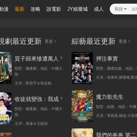
動漫
最新
攻略
說電影
JY娛樂城
成人
視頻
視劇最近更新
綜藝最近更新
更多
更多
質子歸來慘遭萬人
押注事實
類型：
國產劇，
地區：
中國大
類型：
國產綜藝，
地區：
陸
主演：
張東民,陳重權,鄭永
主演：
劉昊宇＆程金銘
魔力歌先生
收徒就變強：我成
類型：
綜藝，
地區：
中國
類型：
國產劇，
地區：
中國大
陸
主演：
李維嘉,楊迪,大張偉
主演：
黃傲＆王鐿深
我們的爸爸 第二