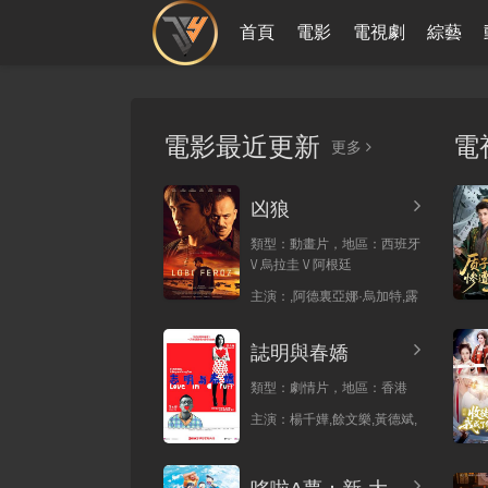
首頁
電影
電視劇
綜藝
電影最近更新
電
更多
凶狼
類型：
動畫片，
地區：
西班牙
\/ 烏拉圭 \/ 阿根廷
主演：
,阿德裏亞娜·烏加特,露
誌明與春嬌
類型：
劇情片，
地區：
香港
主演：
楊千嬅,餘文樂,黃德斌,