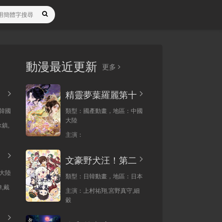
動漫最近更新
更多
精靈夢葉羅麗第十
韓國
類型：
國產動畫，
地區：
中國
大陸
鎮,
主演：
文豪野犬汪！第二
大陸
類型：
日韓動畫，
地區：
日本
,戴
主演：
上村祐翔,宮野真守,細
穀