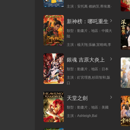
主演：
安托萬·賴納茨,蒂埃裏·
新神榜：哪吒重生
類型：
動畫片，
地區：
中國大
陸
主演：
楊天翔,張赫,宣曉鳴,李
銀魂 吉原大炎上
類型：
動畫片，
地區：
日本
主演：
釘宮理惠,杉田智和,阪
口
天堂之劍
類型：
動畫片，
地區：
美國
主演：
Ashleigh,Bal