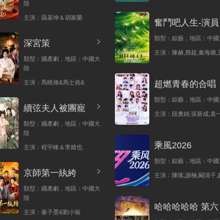
陸
主演：
聶基坤＆胡家榮
奮鬥吧人生-演員
類型：
綜藝，
地區：
中國
深宮策
主演：
陳赫,鄧超,秦海璐,
類型：
國產劇，
地區：
中國大
陸
主演：
馬曉偉&馬士堯&
超燃青春的合唱
類型：
綜藝，
地區：
中國
續弦夫人被團寵
主演：
段奧娟,張新成,袁一
類型：
國產劇，
地區：
中國大
陸
乘風2026
主演：
程宇峰＆李婧也
類型：
綜藝，
地區：
中國
京師第一紈絝
主演：
陳瑤,謝楠,闞清子,
類型：
國產劇，
地區：
中國大
陸
哈哈哈哈哈 第六
主演：
秦子墨&劉小瑜