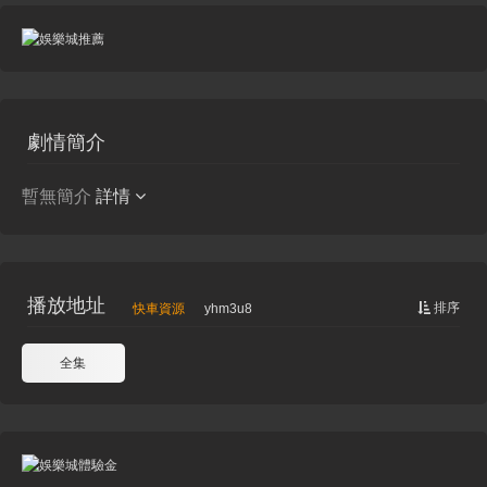
劇情簡介
暫無簡介
詳情
播放地址
排序
快車資源
yhm3u8
全集